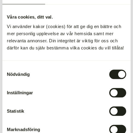
Det bästa är landskapet och det dagliga livet vi lever här. Det
Våra cookies, ditt val.
är fantastiskt när kalvarna föds på våren och jag uppskattar
Vi använder kakor (cookies) för att ge dig en bättre och
umgänget med djuren. Det märks att korna är kommunikativa
mer personlig upplevelse av vår hemsida samt mer
och trivs med människor och gårdens hjälpredor – tre
relevanta annonser. Din integritet är viktig för oss och
arbetshundar.
därför kan du själv bestämma vilka cookies du vill tillåta!
Både du och din fru har gått över
Samtyckesval
till paleolitisk kost (så kallad
Nödvändig
stenålderskost) vilket innebär en
Inställningar
reducering av bland annat
kolhydrater och mejeriprodukter,
Statistik
hur kommer det sig?
Marknadsföring