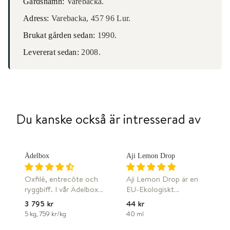
Gårdsnamn:
Varebacka.
Adress:
Varebacka, 457 96 Lur.
Brukat gården sedan:
1990.
Levererat sedan:
2008.
Du kanske också är intresserad av
W
W
FRI FRAKT
Ädelbox
Aji Lemon Drop
Oxfilé, entrecôte och
Aji Lemon Drop är en
ryggbiff. I vår Ädelbox
EU-Ekologiskt
har vi lagt de möraste
certifierad chilisås som
3 795 kr
44 kr
detaljerna av vårt
innehåller 2 sorters
5 kg, 759 kr/kg
40 ml
W
W
gräsuppfödda nötkött.
Baccatum chili, Aji