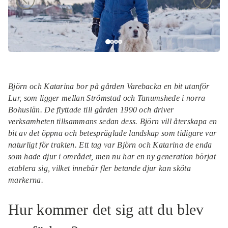
F
G
Visa produkt
70,00 kr
Benbuljong av nöt
Visa produkt
69,00 kr
Bibröd
Visa produkt
214,00 kr
Björn och Katarina bor på gården Varebacka en bit utanför
Lur, som ligger mellan Strömstad och Tanumshede i norra
Bohuslän. De flyttade till gården 1990 och driver
verksamheten tillsammans sedan dess. Björn vill återskapa en
bit av det öppna och betespräglade landskap som tidigare var
naturligt för trakten. Ett tag var Björn och Katarina de enda
som hade djur i området, men nu har en ny generation börjat
etablera sig, vilket innebär fler betande djur kan sköta
markerna.
Hur kommer det sig att du blev