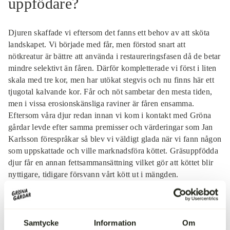
uppfödare?
Djuren skaffade vi eftersom det fanns ett behov av att sköta
landskapet. Vi började med får, men förstod snart att
nötkreatur är bättre att använda i restaureringsfasen då de betar
mindre selektivt än fåren. Därför kompletterade vi först i liten
skala med tre kor, men har utökat stegvis och nu finns här ett
tjugotal kalvande kor. Får och nöt sambetar den mesta tiden,
men i vissa erosionskänsliga raviner är fåren ensamma.
Eftersom våra djur redan innan vi kom i kontakt med Gröna
gårdar levde efter samma premisser och värderingar som Jan
Karlsson förespråkar så blev vi väldigt glada när vi fann någon
som uppskattade och ville marknadsföra köttet. Gräsuppfödda
djur får en annan fettsammansättning vilket gör att köttet blir
nyttigare, tidigare försvann vårt kött ut i mängden.
Vad tycker du bäst om med att
vara uppfödare?
Samtycke
Information
Om