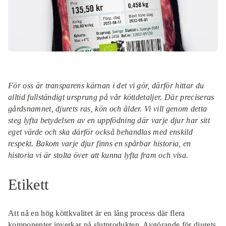
Visa produkt
70,00 kr
Benbuljong av nöt
Visa produkt
69,00 kr
Bibröd
Visa produkt
214,00 kr
För oss är transparens kärnan i det vi gör, därför hittar du
alltid fullständigt ursprung på vår köttdetaljer. Där preciseras
gårdsnamnet, djurets ras, kön och ålder. Vi vill genom detta
steg lyfta
betydelsen av en uppfödning där varje djur har sitt
eget värde och ska därför också behandlas med enskild
respekt. Bakom varje djur finns en spårbar historia, en
historia vi är stolta över att kunna lyfta fram och visa.
Etikett
Att nå en hög köttkvalitet är en lång process där flera
komponenter inverkar på slutprodukten. Avgörande för djurets