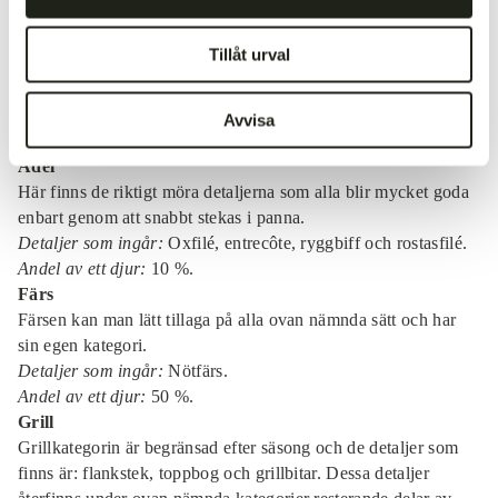
Andel av ett djur:
25 %.
Ugn
Tillåt urval
Samtliga av dessa detaljer passar bra som stekar i ugnen.
Detaljer som ingår:
Fransyska, innanlår, rostbiff, och
rumpstek.
Avvisa
Andel av ett djur:
15 %.
Ädel
Här finns de riktigt möra detaljerna som alla blir mycket goda
enbart genom att snabbt stekas i panna.
Detaljer som ingår:
Oxfilé, entrecôte, ryggbiff och rostasfilé.
Andel av ett djur:
10 %.
Färs
Färsen kan man lätt tillaga på alla ovan nämnda sätt och har
sin egen kategori.
Detaljer som ingår:
Nötfärs.
Andel av ett djur:
50 %.
Grill
Grillkategorin är begränsad efter säsong och de detaljer som
finns är: flankstek, toppbog och grillbitar. Dessa detaljer