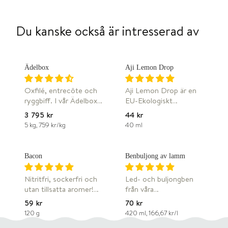
Du kanske också är intresserad av
W
W
FRI FRAKT
Ädelbox
Aji Lemon Drop
Oxfilé, entrecôte och
Aji Lemon Drop är en
ryggbiff. I vår Ädelbox
EU-Ekologiskt
har vi lagt de möraste
certifierad chilisås som
3 795 kr
44 kr
detaljerna av vårt
innehåller 2 sorters
5 kg, 759 kr/kg
40 ml
W
W
gräsuppfödda nötkött.
Baccatum chili, Aji
Det är en box perfekt
Cristal &amp; Aji
för dig som gillar att
Lemon drop.
DJUPFRYST
Bacon
Benbuljong av lamm
avnjuta en grillad
Chilifrukternas
entrecôte, en blodig
sötsyrliga fruktiga
Nitritfri, sockerfri och
Led- och buljongben
ryggbiff eller en bit
citrussmak framträder
utan tillsatta aromer!
från våra
oxfilé stekt till
tydligt i såsen. Med sin
Tillsammans med
gräsbeteslamm,
perfektion.
friska rena smak passar
59 kr
70 kr
KustCharken har vi
varsamt kokade i 15
Gräsuppfödningen
den mycket bra till fisk
120 g
420 ml, 166,67 kr/l
tagit fram något som i
timmar tillsammans
tycker vi ger en
eller kyckling. Blir också