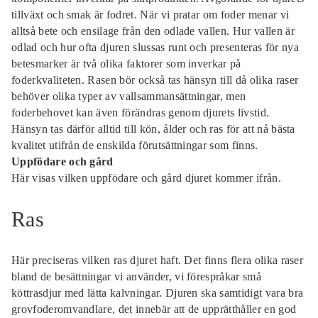
tillväxt och smak är fodret. När vi pratar om foder menar vi
alltså bete och ensilage från den odlade vallen. Hur vallen är
odlad och hur ofta djuren slussas runt och presenteras för nya
betesmarker är två olika faktorer som inverkar på
foderkvaliteten. Rasen bör också tas hänsyn till då olika raser
behöver olika typer av vallsammansättningar, men
foderbehovet kan även förändras genom djurets livstid.
Hänsyn tas därför alltid till kön, ålder och ras för att nå bästa
kvalitet utifrån de enskilda förutsättningar som finns.
Uppfödare och gård
Här visas vilken uppfödare och gård djuret kommer ifrån.
Ras
Här preciseras vilken ras djuret haft. Det finns flera olika raser
bland de besättningar vi använder, vi förespråkar små
köttrasdjur med lätta kalvningar. Djuren ska samtidigt vara bra
grovfoderomvandlare, det innebär att de upprätthåller en god