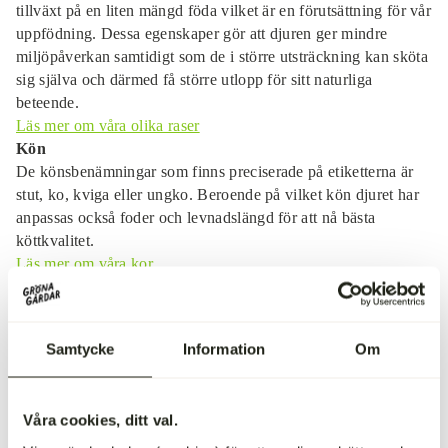
tillväxt på en liten mängd föda vilket är en förutsättning för vår
uppfödning. Dessa egenskaper gör att djuren ger mindre
miljöpåverkan samtidigt som de i större utsträckning kan sköta
sig själva och därmed få större utlopp för sitt naturliga
beteende.
Läs mer om våra olika raser
Kön
De könsbenämningar som finns preciserade på etiketterna är
stut, ko, kviga eller ungko. Beroende på vilket kön djuret har
anpassas också foder och levnadslängd för att nå bästa
köttkvalitet.
Läs mer om våra kor
Ålder
Ålder är tillsammans med foder enligt oss mest avgörande för
den slutgiltiga köttkvaliteten. Vår uppfödning bygger på en
Samtycke
Information
Om
långsam tillväxt genom att djuren endast äter naturligt,
obesprutat grovfoder. Detta för att kunna nå en hög kvalitet
där värdet av en god djurhållning står främst.
Våra cookies, ditt val.
Läs mer om våra kor
Referensnummer