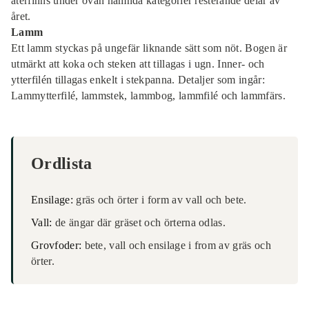
återfinns under ovan nämnda kategorier resterande delar av
året.
Lamm
Ett lamm styckas på ungefär liknande sätt som nöt. Bogen är
utmärkt att koka och steken att tillagas i ugn. Inner- och
ytterfilén tillagas enkelt i stekpanna. Detaljer som ingår:
Lammytterfilé, lammstek, lammbog, lammfilé och lammfärs.
Ordlista
Ensilage:
gräs och örter i form av vall och bete.
Vall:
de ängar där gräset och örterna odlas.
Grovfoder:
bete, vall och ensilage i from av gräs och
örter.