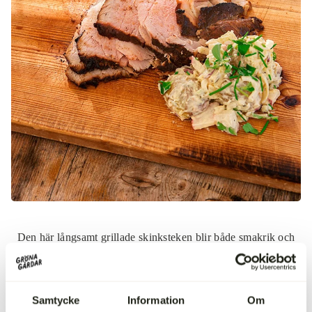
Visa produkt
70,00 kr
Benbuljong av nöt
Visa produkt
69,00 kr
Bibröd
Visa produkt
214,00 kr
Den här långsamt grillade skinksteken blir både smakrik och
saftig och serveras gärna tillsammans med Gröna gårdars
franska potatissallad
!
I samarbete med:
Viktor Rahmqvist.
Samtycke
Information
Om