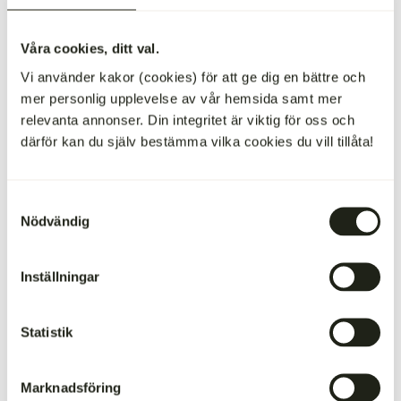
Våra cookies, ditt val.
Du behöver
Vi använder kakor (cookies) för att ge dig en bättre och
mer personlig upplevelse av vår hemsida samt mer
900 g
skinkstek
av fransyska
relevanta annonser. Din integritet är viktig för oss och
1 st sats av
Het BBQ-sås
Grillspån och briketter
därför kan du själv bestämma vilka cookies du vill tillåta!
Samtyckesval
Gör så här
Nödvändig
Lägg skinksteken i BBQ-såsen som marinad över natten.
Inställningar
Blötlägg grillspånet och tänd grillen med briketter
Lägg på spånet när briketterna fått fin glöd, lägg sedan
Statistik
skinksteken på indirekt värme och sätt på locket på
grillen. Försök att inte få grillen för varm utan reglera
Marknadsföring
värmen med hjälp av luftventilerna (grillen bör inte