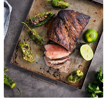
Visa produkt
70,00 kr
Benbuljong av nöt
Visa produkt
69,00 kr
Bibröd
Visa produkt
214,00 kr