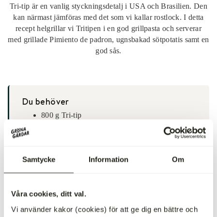
Tri-tip är en vanlig styckningsdetalj i USA och Brasilien. Den
kan närmast jämföras med det som vi kallar rostlock. I detta
recept helgrillar vi Tritipen i en god grillpasta och serverar
med grillade Pimiento de padron, ugnsbakad sötpotatis samt en
god sås.
Du behöver
800 g
Tri-tip
Marinad/kryddpasta
Samtycke
Information
Om
2 st chipotlechilis (rökt chili)
1 st ekologisk lime (saft och zest)
2 msk rapsolja
Våra cookies, ditt val.
2 st vitlöksklyftor
1 msk soja
Vi använder kakor (cookies) för att ge dig en bättre och