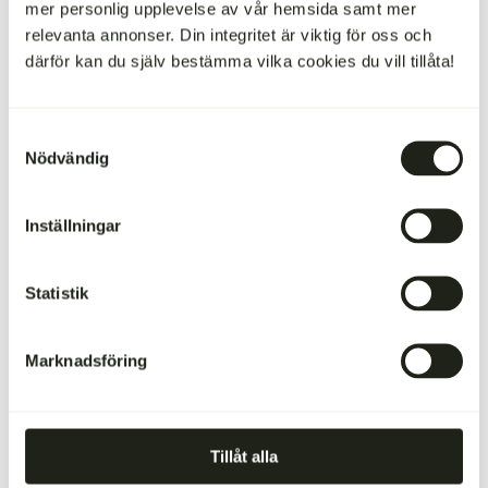
0,5 tsk spiskummin
mer personlig upplevelse av vår hemsida samt mer
0,5 tsk paprikapulver
relevanta annonser. Din integritet är viktig för oss och
Nymald svartpeppar
därför kan du själv bestämma vilka cookies du vill tillåta!
Ugnsbakad sötpotatis
Samtyckesval
Nödvändig
700 g sötpotatis
1 msk rapsolja
Flingsalt
Inställningar
Tillbehör
Statistik
Pimiento de padron
Valfri sås eller en
coleslaw
Marknadsföring
Gör så här
Tillåt alla