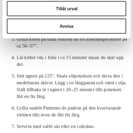
Mixa ingredienserna till marinaden/kryddpastan i mixer
Tillåt urval
eller med stavmixer.
Gnid in köttet med kryddpastan och låt vila i ca 30
Avvisa
minuter.
Grilla köttet på båda sidorna till en innertemperaturen på
ca 56–57°.
Låt köttet vila i folie i ca 15 minuter innan du skär upp
det.
Sätt ugnen på 225°. Skala sötpotatisen och skiva den i
medeltunna skivor. Lägg i en långpanna och vänd i olja.
Ställ tillbaka in i ugnen i 20–25 minuter tills potatisen
fått en fin färg.
Grilla snabbt Pimiento de padron på den kvarvarande
värmen tills även de fått fin färg.
Servera med valfri sås eller en coleslaw.