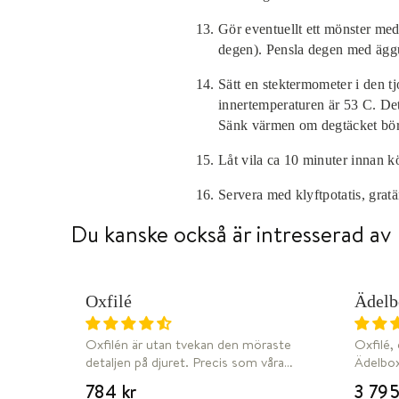
Gör eventuellt ett mönster med
degen). Pensla degen med ägg
Sätt en stektermometer i den tj
innertemperaturen är 53 C. Det
Sänk värmen om degtäcket börj
Låt vila ca 10 minuter innan kö
Servera med klyftpotatis, gratä
Du kanske också är intresserad av
W
Oxfilé
Ädelb
SÄLJER SNABBT
FRI 
Oxfilén är utan tvekan den möraste
Oxfilé,
detaljen på djuret. Precis som våra
Ädelbox
andra detaljer är den hängmörad i 8-
detalje
784 kr
3 795
14 dagar, där hängmörningens
nötkött