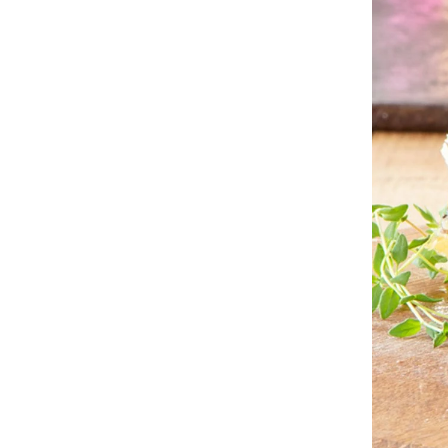
Benbuljong av nöt
Visa produkt
69,00 kr
Bibröd
Visa produkt
214,00 kr