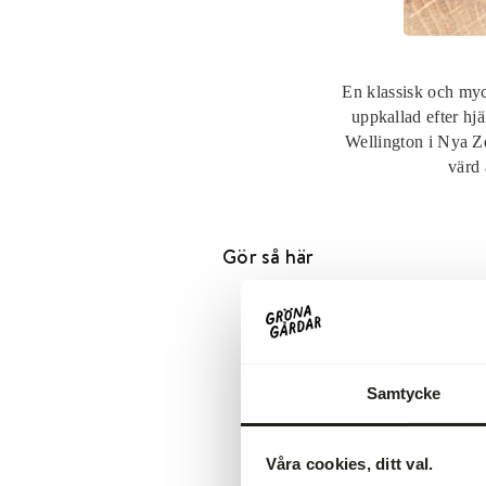
En klassisk och mycke
uppkallad efter hjä
Wellington i Nya Zee
värd 
Gör så här
Salta och peppra oxfilén, låt v
Bryn oxfilén runt om i en het pa
färg. Tag från värmen och låt v
Samtycke
Finhacka svampen och stek i s
Tillsätt vinet och reducera ner 
Våra cookies, ditt val.
Smaka med svartpeppar, salt o