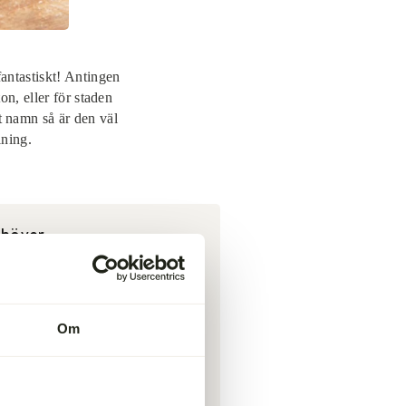
 fantastiskt! Antingen
on, eller för staden
tt namn så är den väl
lning.
ehöver
800 g
oxfilé
i bit (eller två mindre
itar)
50 g smördeg
50 g kastanjechampinjoner
Om
 dl vitt vin
,5 tsk timjan, torkad
50 g parmaskinka (eller annan
ufttorkad skinka)