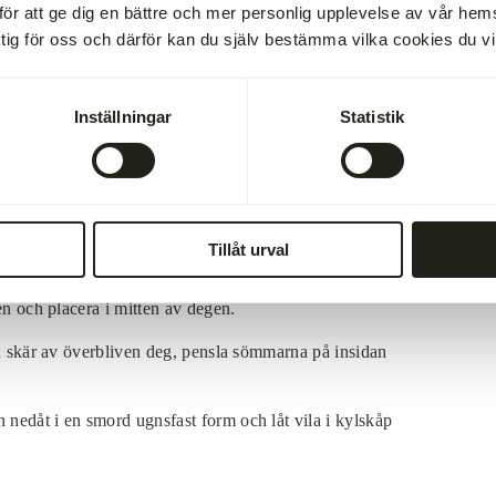
för att ge dig en bättre och mer personlig upplevelse av vår he
2
äda eller på köksbänken. Lägg ut skivor av
ktig för oss och därför kan du själv bestämma vilka cookies du vill 
2
edd som oxfilébiten är lång.
1
3
ängs med mitten. Pensla oxfilén runt om med senap
Inställningar
Statistik
s
Bred ut resten av svamphacket runt om oxfilén.
s
 in oxfilén i parmaskinkan och rullan in den noga i
nst 20 minuter för att formen skall sätta sig.
ad köksbänk. Försök hålla degen sval annars blir den
Tillåt urval
d.
én och placera i mitten av degen.
ch skär av överbliven deg, pensla sömmarna på insidan
nedåt i en smord ugnsfast form och låt vila i kylskåp