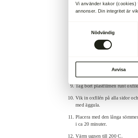
Vi använder kakor (cookies) 
Lägg ut plastfilm på en skärbr
annonser. Din integritet är vi
parmaskinka omlott i samma br
Samtyckesval
Lägg en sträng av svamphack l
Nödvändig
och lägg den på svamphacket. 
Med hjälp av plastfilmen, svep
plasten. Låt vila i kylskåp i mi
Kavla ut smördegen på en mjöl
Avvisa
kladdig och svår att arbeta me
Tag bort plastfilmen runt oxfil
Vik in oxfilén på alla sidor o
med äggula.
Placera med den långa sömmen 
i ca 20 minuter.
Värm ugnen till 200 C.