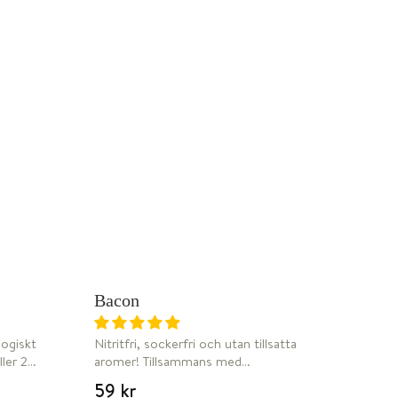
W
Bacon
DJUPFRYST
ogiskt
Nitritfri, sockerfri och utan tillsatta
ller 2
aromer! Tillsammans med
stal
KustCharken har vi tagit fram något
59 kr
som i det närmsta kan beskrivas som