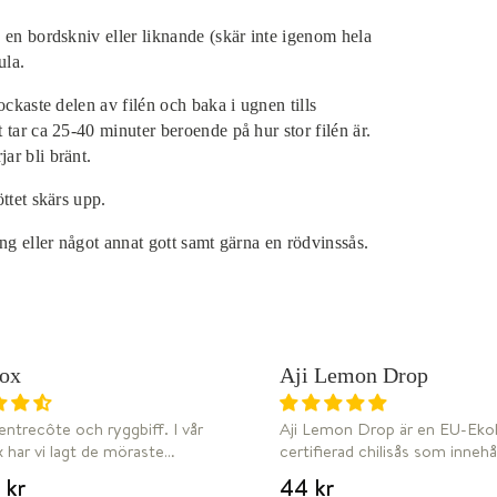
 en bordskniv eller liknande (skär inte igenom hela
ula.
ockaste delen av filén och baka i ugnen tills
 tar ca 25-40 minuter beroende på hur stor filén är.
ar bli bränt.
ttet skärs upp.
ng eller något annat gott samt gärna en rödvinssås.
W
W
ox
Aji Lemon Drop
FRAKT
 entrecôte och ryggbiff. I vår
Aji Lemon Drop är en EU-Ekol
 har vi lagt de möraste
certifierad chilisås som innehå
rna av vårt gräsuppfödda
sorters Baccatum chili, Aji Cri
 kr
44 kr
. Det är en box perfekt för
&amp; Aji Lemon drop.