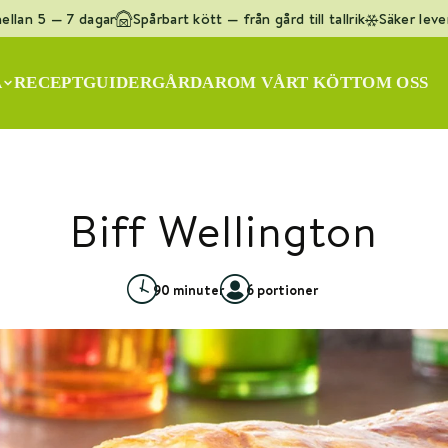
llan 5 — 7 dagar
Spårbart kött — från gård till tallrik
Säker lever
q
]
A
RECEPT
GUIDER
GÅRDAR
OM VÅRT KÖTT
OM OSS
ötfärs KRAV
Lammracks
Oxfilé
Ryggbiff
Flankstek
Biff Wellington
90 minuter
6 portioner
h
n