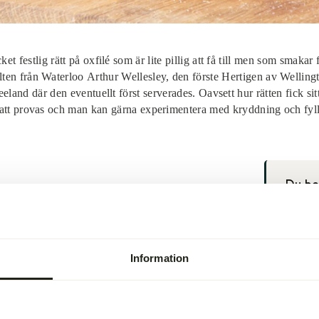
t festlig rätt på oxfilé som är lite pillig att få till men som smakar
lten från Waterloo Arthur Wellesley, den förste Hertigen av Wellingt
land där den eventuellt först serverades. Oavsett hur rätten fick si
att provas och man kan gärna experimentera med kryddning och fyl
Du b
ila minst 30 minuter i rumstemperatur.
b
nna i lite smör. Den skall ej bli färdigstekt, bara få
2
ila i kylskåp.
2
Information
mör på medelhög värme tills vätskan är bortkokt.
1
0
till en krämig, konsistens. Det får inte vara för blött.
1
ch timjan.
l