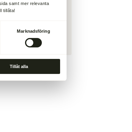
msida samt mer relevanta
 st äggula
tillåta!
 msk senap, grov
 msk vetemjöl
 msk smör
Marknadsföring
alt
vartpeppar
Tillåt alla