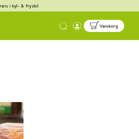
ans i kyl- & frysbil
Esc
Varukorg
b
d
n