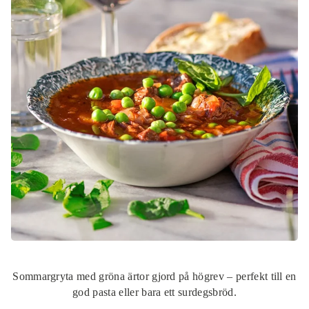
Visa produkt
70,00 kr
Benbuljong av nöt
Visa produkt
69,00 kr
Bibröd
Visa produkt
214,00 kr
Sommargryta med gröna ärtor gjord på högrev – perfekt till en
god pasta eller bara ett surdegsbröd.