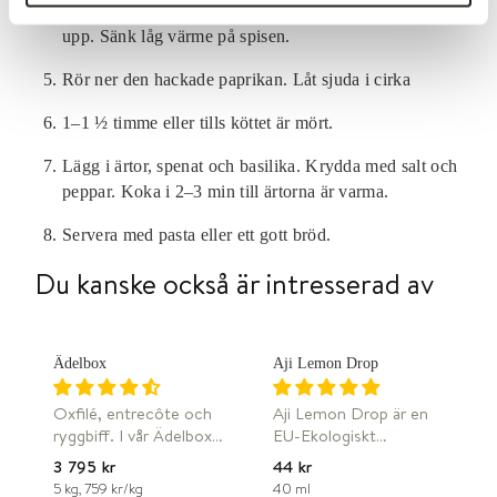
Lägg i tomaterna och köttbuljong. Rör om och koka
upp. Sänk låg värme på spisen.
Rör ner den hackade paprikan. Låt sjuda i cirka
1–1 ½ timme eller tills köttet är mört.
Lägg i ärtor, spenat och basilika. Krydda med salt och
peppar. Koka i 2–3 min till ärtorna är varma.
Servera med pasta eller ett gott bröd.
Du kanske också är intresserad av
W
W
FRI FRAKT
Ädelbox
Aji Lemon Drop
Oxfilé, entrecôte och
Aji Lemon Drop är en
ryggbiff. I vår Ädelbox
EU-Ekologiskt
har vi lagt de möraste
certifierad chilisås som
3 795 kr
44 kr
detaljerna av vårt
innehåller 2 sorters
5 kg, 759 kr/kg
40 ml
W
W