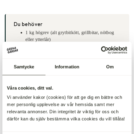
Du behöver
1 kg högrev (alt grytbitkött, grillbitar, nötbog
eller ytterlår)
1 msk olivolja
1 msk smör
1 st stor gul lök (hackad)
Samtycke
Information
Om
2 st vitlöksklyftor (krossade)
3 st morrötter (hackade)
1 msk vetemjöl
1 msk tomatpuré
Våra cookies, ditt val.
400 g skalade hela tomater (1 burk)
Vi använder kakor (cookies) för att ge dig en bättre och
4 dl köttbuljong
mer personlig upplevelse av vår hemsida samt mer
1 st röd paprika (hackad)
relevanta annonser. Din integritet är viktig för oss och
1 dl gröna ärtor (frysta)
därför kan du själv bestämma vilka cookies du vill tillåta!
80 g babyspenat
0,5 dl färsk basilika