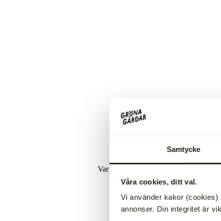
Benbuljong av nöt
Visa produkt
69,00 kr
Bibröd
Visa produkt
214,00 kr
Samtycke
Var först med att skriva en recension
Våra cookies, ditt val.
Skriv en recension
Vi använder kakor (cookies) 
Inga element hittades
annonser. Din integritet är vi