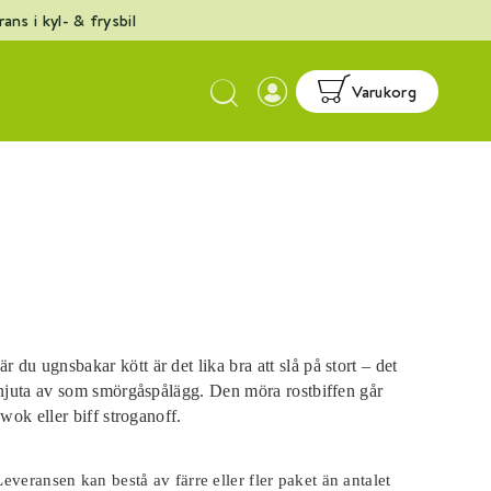
ans i kyl- & frysbil
Esc
Varukorg
b
d
n
du ugnsbakar kött är det lika bra att slå på stort – det
h njuta av som smörgåspålägg. Den möra rostbiffen går
 wok eller biff stroganoff.
everansen kan bestå av färre eller fler paket än antalet