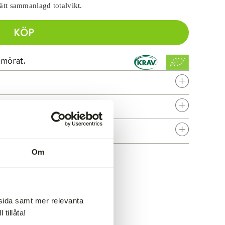
rätt sammanlagd totalvikt.
KÖP
gmörat.
S
S
S
Om
msida samt mer relevanta
tillåta!