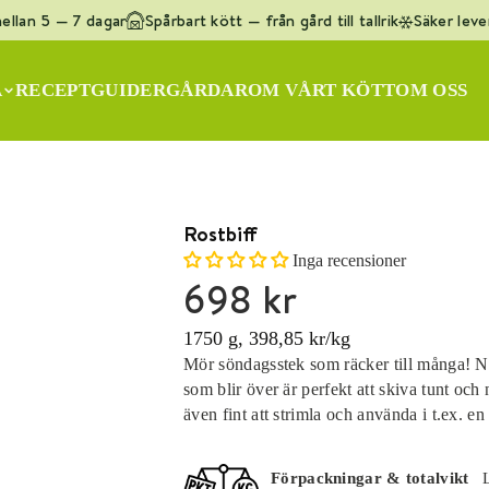
llan 5 — 7 dagar
Spårbart kött — från gård till tallrik
Säker lever
q
]
A
RECEPT
GUIDER
GÅRDAR
OM VÅRT KÖTT
OM OSS
ötfärs KRAV
Lammracks
Oxfilé
Ryggbiff
Flankstek
G
Rostbiff
Inga recensioner
698 kr
1750 g, 398,85 kr/kg
Mör söndagsstek som räcker till många! När 
som blir över är perfekt att skiva tunt oc
även fint att strimla och använda i t.ex. en
Förpackningar & totalvikt
L