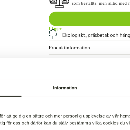
som beställts, men alltid med 
I lager
Ekologiskt, gräsbetat och hän
r
Produktinformation
Om vårt kött
Hanteringsråd
Information
för att ge dig en bättre och mer personlig upplevelse av vår he
ktig för oss och därför kan du själv bestämma vilka cookies du vill 