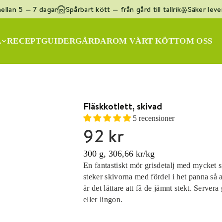
llan 5 — 7 dagar
Spårbart kött — från gård till tallrik
Säker lever
q
]
A
RECEPT
GUIDER
GÅRDAR
OM VÅRT KÖTT
OM OSS
ötfärs KRAV
Lammracks
Oxfilé
Ryggbiff
Flankstek
G
Fläskkotlett, skivad
5 recensioner
92 kr
300 g, 306,66 kr/kg
En fantastiskt mör grisdetalj med mycket sm
steker skivorna med fördel i het panna så at
är det lättare att få de jämnt stekt. Server
eller lingon.