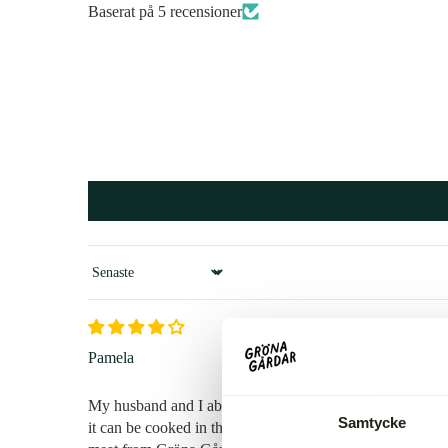
Baserat på 5 recensioner
Sort by
Pamela
My husband and I absolutely love the taste and tenderness
Samtycke
it can be cooked in the air fryer… there is quite a lot of