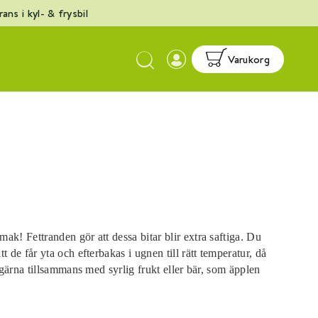
ans i kyl- & frysbil
Esc
Varukorg
b
d
n
ak! Fettranden gör att dessa bitar blir extra saftiga. Du
t de får yta och efterbakas i ugnen till rätt temperatur, då
a gärna tillsammans med syrlig frukt eller bär, som äpplen