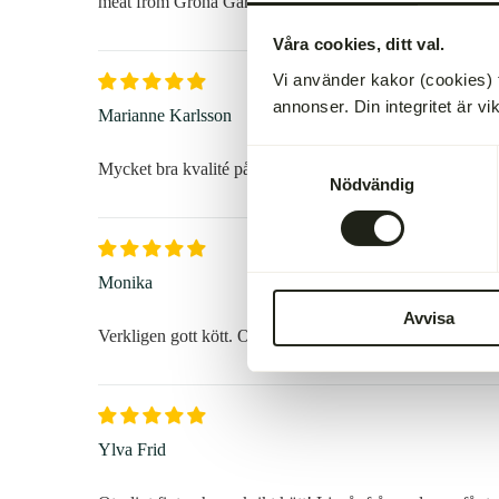
meat from Gröna Gårdar!
Våra cookies, ditt val.
Vi använder kakor (cookies) 
annonser. Din integritet är vi
Marianne Karlsson
Samtyckesval
Mycket bra kvalité på alla varor.Kommer bara att handla
Nödvändig
Monika
Avvisa
Verkligen gott kött. Och med en riktig fettrand också - so
Ylva Frid