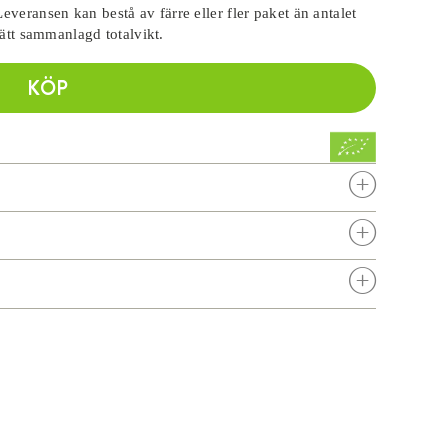
everansen kan bestå av färre eller fler paket än antalet
rätt sammanlagd totalvikt.
KÖP
S
S
S