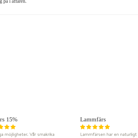
g på i affären.
W
W
DJUPFYST
ärs 15%
Lammfärs
MÄNGDRABATT
a möjligheter. Vår smakrika
Lammfärsen har en naturligt 