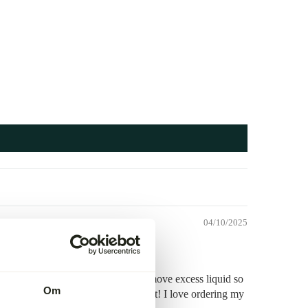
04/10/2025
 the meat between paper towels to remove excess liquid so
Om
ly to make it weigh more??? I hope not! I love ordering my