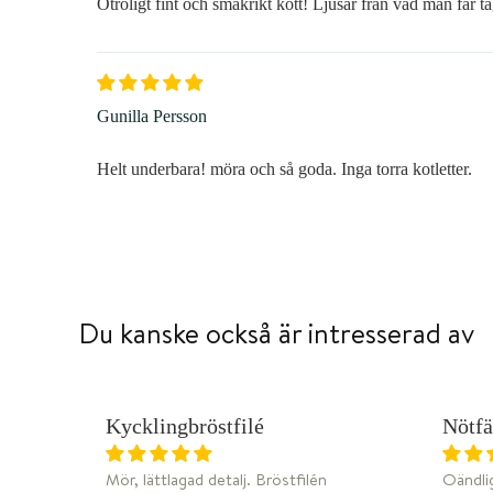
Otroligt fint och smakrikt kött! Ljusår från vad man får ta
Gunilla Persson
Helt underbara! möra och så goda. Inga torra kotletter.
Du kanske också är intresserad av
W
DJUPFRYST
Kycklingbröstfilé
Nötf
Mör, lättlagad detalj. Bröstfilén
Oändlig