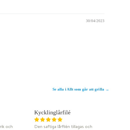
30/04/2023
Se alla i Allt som går att grilla →
W
DJUPFRYST
Kycklinglårfilé
rik och
Den saftiga lårfilén tillagas och