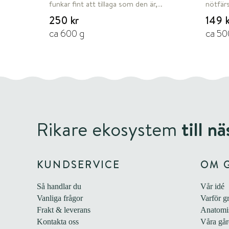
funkar fint att tillaga som den är,
nötfär
eller strimla till wok eller en snabb
lägg oc
250 kr
149 
gryta. På filén sitter skinnet kvar,
produk
ca 600 g
ca 50
vilket vid stekning eller grillning ger
över. V
en krispig yta. Förpackningar &amp;
på ca 1
totalvikt Leveransen kan bestå av
standar
färre eller fler paket än antalet som
stekeg
beställts, men alltid med rätt
smak å
sammanlagd totalvikt.
Vår nö
bindan
behövs
för att
Rikare ekosystem
till n
hamburg
du tän
Nötfärs 
köpa vå
KUNDSERVICE
OM 
förmånligare
&amp; 
Så handlar du
Vår idé
bestå a
antalet
Vanliga frågor
Varför g
med rä
Frakt & leverans
Anatomis
Kontakta oss
Våra går