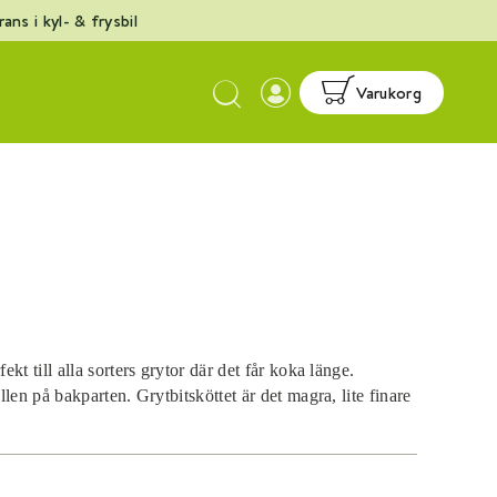
ans i kyl- & frysbil
Esc
Varukorg
b
d
n
kt till alla sorters grytor där det får koka länge.
llen på bakparten. Grytbitsköttet är det magra, lite finare