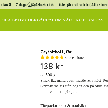
llan 5 — 7 dagar
Spårbart kött — från gård till tallrik
Säker lever
q
]
A
RECEPT
GUIDER
GÅRDAR
OM VÅRT KÖTT
OM OSS
ötfärs KRAV
Lammracks
Oxfilé
Ryggbiff
Flankstek
Grytbitkött, får
3 recensioner
138 kr
ca 500 g
Smakrikt, magert och mustigt grytkött. Perfe
Grytbitarna tas från bogen och på olika stä
mindre bitarna på djuret.
Förpackningar & totalvikt