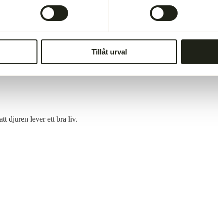
 inga fett detaljer
Tillåt urval
tt djuren lever ett bra liv.
W
W