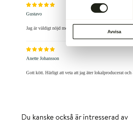
Gustavo
Jag är väldigt nöjd med leverans sätt och kvalitet på köttet
Avvisa
Anette Johansson
Gott kött. Härligt att veta att jag äter lokalproducerat och a
Du kanske också är intresserad av
W