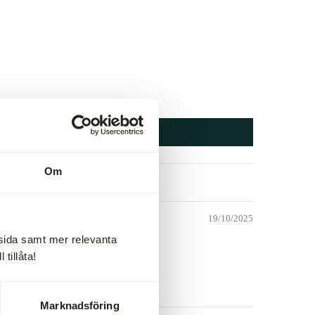
Om
19/10/2025
msida samt mer relevanta
tillåta!
Marknadsföring