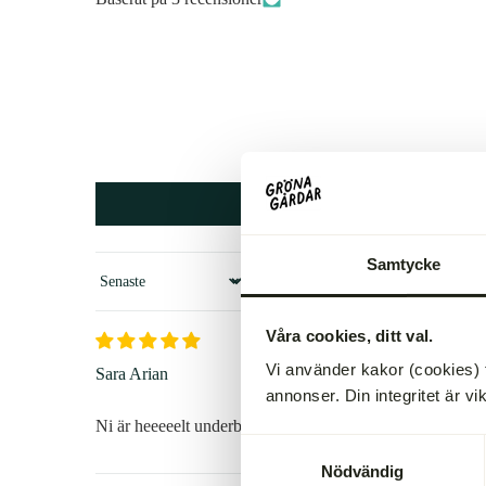
Samtycke
Sort by
Våra cookies, ditt val.
Vi använder kakor (cookies) 
Sara Arian
annonser. Din integritet är vi
Ni är heeeeelt underbara. Jag har rekommenderat er för al
Samtyckesval
Nödvändig