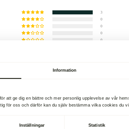
3
0
0
0
0
Skriv en recension
Information
för att ge dig en bättre och mer personlig upplevelse av vår he
ktig för oss och därför kan du själv bestämma vilka cookies du vill 
la jag känner.
Inställningar
Statistik