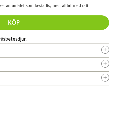
et än antalet som beställts, men alltid med rätt
KÖP
räsbetesdjur.
S
S
S